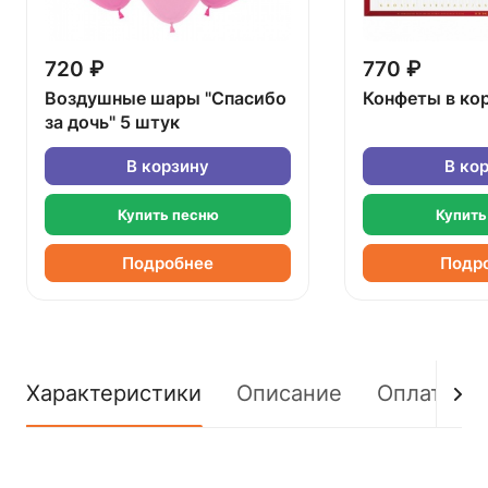
720 ₽
770 ₽
Воздушные шары "Спасибо
Конфеты в ко
за дочь" 5 штук
В корзину
В ко
Купить песню
Купить
Подробнее
Подр
Характеристики
Описание
Оплата