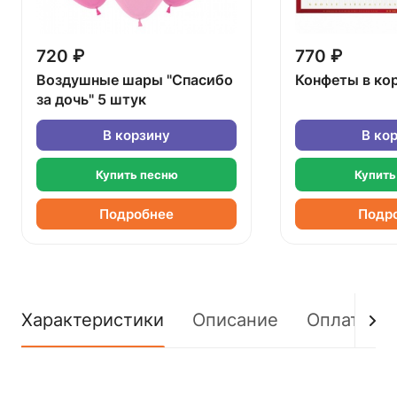
720 ₽
770 ₽
Воздушные шары "Спасибо
Конфеты в ко
за дочь" 5 штук
В корзину
В ко
Купить песню
Купить
Подробнее
Подр
Характеристики
Описание
Оплата