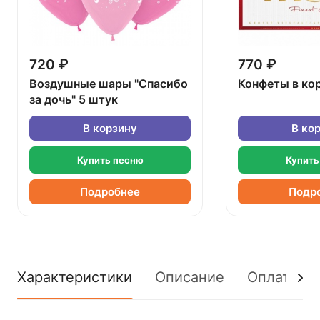
720 ₽
770 ₽
Воздушные шары "Спасибо
Конфеты в ко
за дочь" 5 штук
В корзину
В ко
Купить песню
Купить
Подробнее
Подр
Характеристики
Описание
Оплата