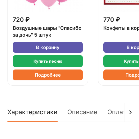
720 ₽
770 ₽
Воздушные шары "Спасибо
Конфеты в ко
за дочь" 5 штук
В корзину
В ко
Купить песню
Купить
Подробнее
Подр
Характеристики
Описание
Оплата