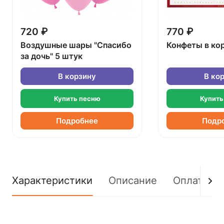
720 ₽
770 ₽
Воздушные шары "Спасибо
Конфеты в ко
за дочь" 5 штук
В корзину
В ко
Купить песню
Купить
Подробнее
Подр
Характеристики
Описание
Оплата