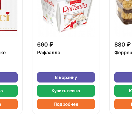
660 ₽
880 ₽
бке
Рафаэлло
Феррер
В корзину
ню
Купить песню
К
е
Подробнее