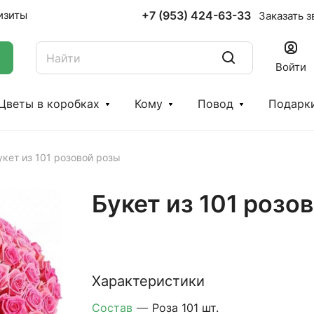
+7 (953) 424-63-33
изиты
Заказать з
Войти
Цветы в коробках
Кому
Повод
Подарк
укет из 101 розовой розы
Букет из 101 розо
Характеристики
Состав
—
Роза 101 шт.