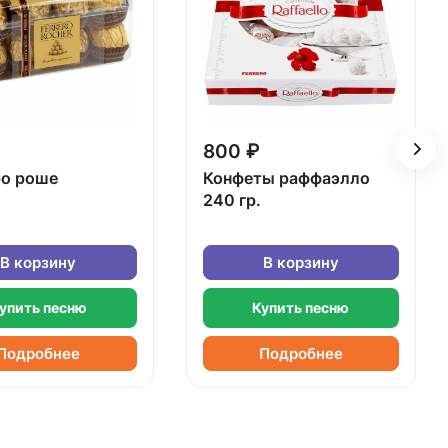
800 ₽
о роше
Конфеты раффаэлло
240 гр.
В корзину
В корзину
упить песню
Купить песню
Подробнее
Подробнее