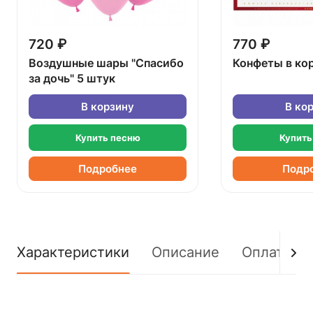
720 ₽
770 ₽
Воздушные шары "Спасибо
Конфеты в ко
за дочь" 5 штук
В корзину
В ко
Купить песню
Купить
Подробнее
Подр
Характеристики
Описание
Оплата