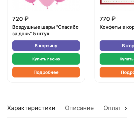
720 ₽
770 ₽
Воздушные шары "Спасибо
Конфеты в ко
за дочь" 5 штук
В корзину
В ко
Купить песню
Купить
Подробнее
Подр
Характеристики
Описание
Оплата