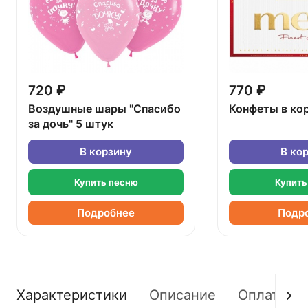
720 ₽
770 ₽
Воздушные шары "Спасибо
Конфеты в ко
за дочь" 5 штук
В корзину
В ко
Купить песню
Купить
Подробнее
Подр
Характеристики
Описание
Оплата