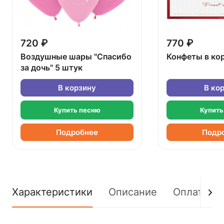
720 ₽
770 ₽
Воздушные шары "Спасибо
Конфеты в ко
за дочь" 5 штук
В корзину
В ко
Купить песню
Купить
Подробнее
Подр
Характеристики
Описание
Оплата