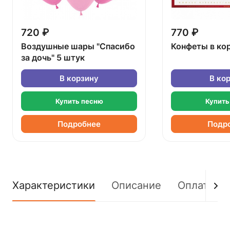
720 ₽
770 ₽
Воздушные шары "Спасибо
Конфеты в ко
за дочь" 5 штук
В корзину
В ко
Купить песню
Купить
Подробнее
Подр
Характеристики
Описание
Оплата