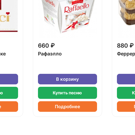
660 ₽
880 ₽
бке
Рафаэлло
Феррер
В корзину
ню
Купить песню
К
е
Подробнее