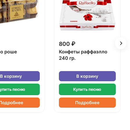
800 ₽
о роше
Конфеты раффаэлло
240 гр.
В корзину
В корзину
упить песню
Купить песню
Подробнее
Подробнее